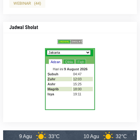
WEBINAR
(44)
Jadwal Sholat
9 Agu
33°C
10 Agu
32°C
11