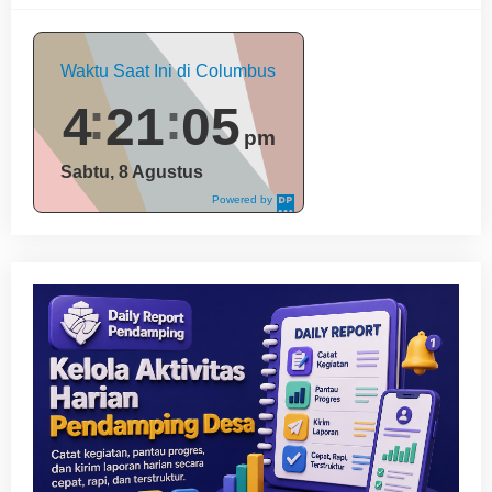
Waktu Saat Ini di Columbus
4
21
06
pm
Sabtu, 8 Agustus
Powered by
DaysPedia.c
om