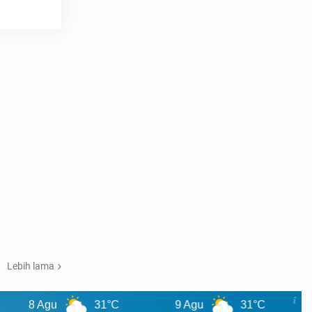
Lebih lama
Agu
31°C
9 Agu
31°C
10 Agu