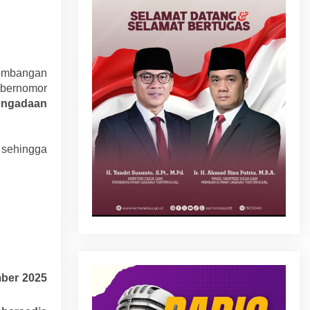
gembangan
bernomor
engadaan
sehingga
mber 2025