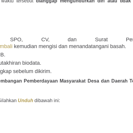
 waktu tersebut
dianggap mengundurkan diri atau tidak 
en SPO, CV, dan Surat Perny
mbali
kemudian mengisi dan menandatangani basah.
B.
akhiran biodata.
gkap sebelum dikirim.
embangan Pemberdayaan Masyarakat Desa dan Daerah Ter
Silahkan
Unduh
dibawah ini: