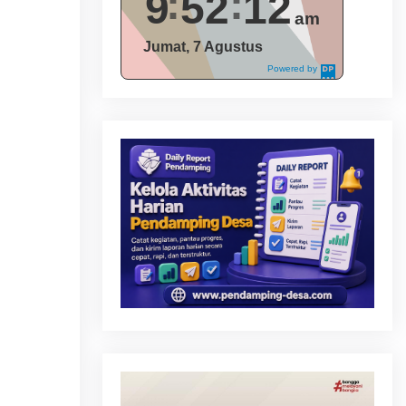
9
52
13
am
Jumat, 7 Agustus
Powered by
DaysPedia.c
om