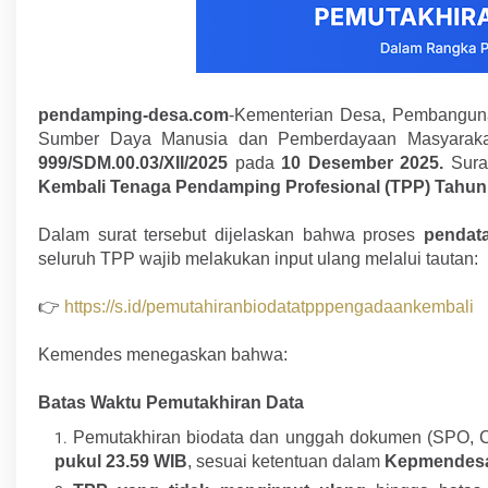
pendamping-desa.com
-Kementerian Desa, Pembangun
Sumber Daya Manusia dan Pemberdayaan Masyarakat 
999/SDM.00.03/XII/2025
pada
10 Desember 2025.
Surat
Kembali Tenaga Pendamping Profesional (TPP) Tahun
Dalam surat tersebut dijelaskan bahwa proses
pendat
seluruh TPP wajib melakukan input ulang melalui tautan:
👉
https://s.id/pemutahiranbiodatatpppengadaankembali
Kemendes menegaskan bahwa:
Batas Waktu Pemutakhiran Data
Pemutakhiran biodata dan unggah dokumen (SPO, C
pukul 23.59 WIB
, sesuai ketentuan dalam
Kepmendesa