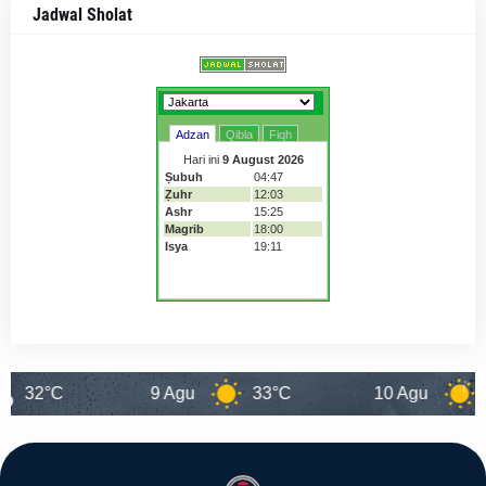
Jadwal Sholat
9 Agu
33°C
10 Agu
32°C