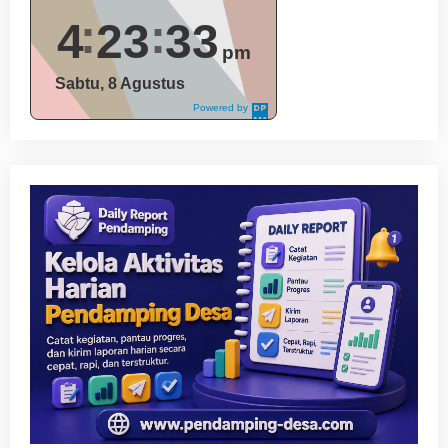
4
23
34
pm
Sabtu, 8 Agustus
Powered by
DaysPedia.c
om