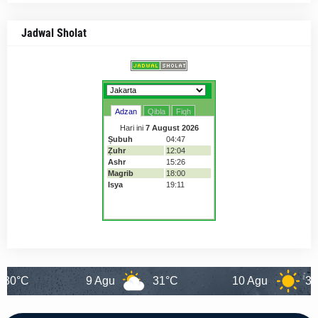
Jadwal Sholat
9 Agu
31°C
10 Agu
31°C