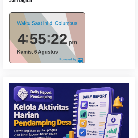
Jam Digital
Waktu Saat Ini di Columbus
4
55
23
pm
Kamis, 6 Agustus
Powered by
DaysPedia.c
om