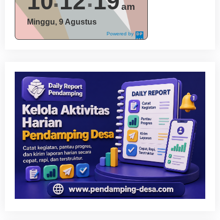
10
12
20
am
Minggu, 9 Agustus
Powered by
DaysPedia.c
om