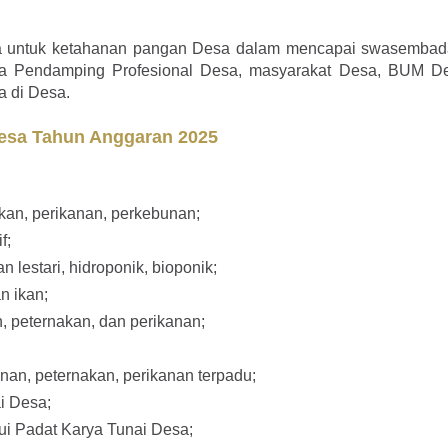
 untuk ketahanan pangan Desa dalam mencapai swasembad
aga Pendamping Profesional Desa, masyarakat Desa, BUM 
a di Desa.
 Desa Tahun Anggaran 2025
kan, perikanan, perkebunan;
f;
lestari, hidroponik, bioponik;
an ikan;
n, peternakan, dan perikanan;
an, peternakan, perikanan terpadu;
ai Desa;
lui Padat Karya Tunai Desa;