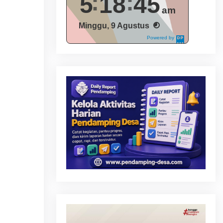
5
18
46
am
Minggu, 9 Agustus
Powered by
DaysPedia.c
om