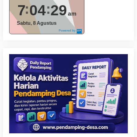
7
04
30
am
Sabtu, 8 Agustus
Powered by
DaysPedia.c
om