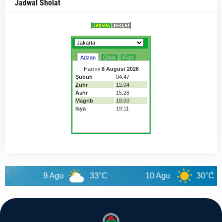
Jadwal Sholat
9 Agu
33°C
10 Agu
30°C