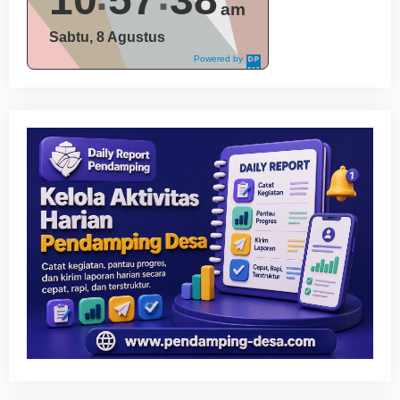
am
Sabtu, 8 Agustus
Powered by
DaysPedia.c
om