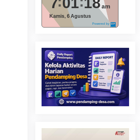
7
01
19
am
Kamis, 6 Agustus
Powered by
DaysPedia.c
om