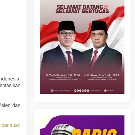
ndonesia.
entasikan
isien dan
u
panduan