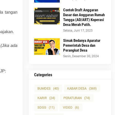
Contoh Draft Anggaran
da tangan
Dasar dan Anggaran Rumah
Tangga (AD/ART) Koperasi
Desa Merah Putih.
Selasa, Juni 17, 2025
pajakan.
Simak Bedanya Aparatur
Pemerintah Desa dan
.
(Jika ada
Perangkat Desa
Senin, Desember 30, 2024
DJP:
Categories
BUMDES
(40)
KABAR DESA
(369)
KARIR
(24)
PERATURAN
(74)
SDGS
(11)
VIDEO
(6)