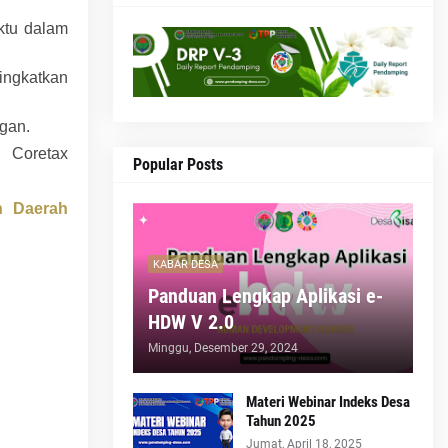
ktu dalam
ingkatkan
ngan.
 Coretax
Popular Posts
n Daerah
KABAR DESA
Panduan Lengkap Aplikasi e-
HDW V 2.0
Minggu, Desember 29, 2024
Materi Webinar Indeks Desa
Tahun 2025
Jumat, April 18, 2025