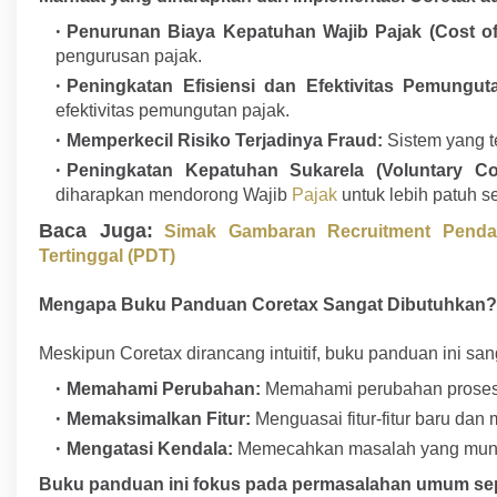
Penurunan Biaya Kepatuhan Wajib Pajak (Cost of
pengurusan pajak.
Peningkatan Efisiensi dan Efektivitas Pemungut
efektivitas pemungutan pajak.
Memperkecil Risiko Terjadinya Fraud:
Sistem yang t
Peningkatan Kepatuhan Sukarela (Voluntary Co
diharapkan mendorong Wajib
Pajak
untuk lebih patuh s
Baca Juga:
Simak Gambaran Recruitment Pend
Tertinggal (PDT)
Mengapa Buku Panduan Coretax Sangat Dibutuhkan
Meskipun Coretax dirancang intuitif, buku panduan ini san
Memahami Perubahan:
Memahami perubahan proses b
Memaksimalkan Fitur:
Menguasai fitur-fitur baru da
Mengatasi Kendala:
Memecahkan masalah yang mungk
Buku panduan ini fokus pada permasalahan umum sepe