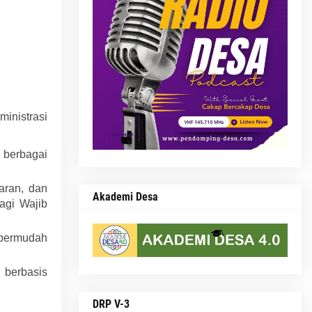
inistrasi
i berbagai
aran, dan
Akademi Desa
agi Wajib
mpermudah
berbasis
DRP V-3