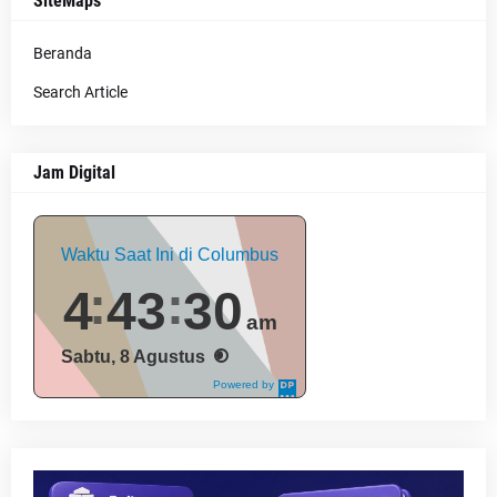
SiteMaps
Beranda
Search Article
Jam Digital
Waktu Saat Ini di Columbus
4
43
31
am
Sabtu, 8 Agustus
Powered by
DaysPedia.c
om